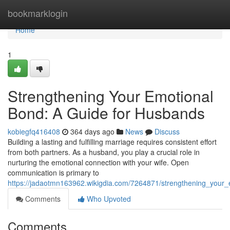
Home
bookmarklogin
Home
1
Strengthening Your Emotional
Bond: A Guide for Husbands
kobiegfq416408
364 days ago
News
Discuss
Building a lasting and fulfilling marriage requires consistent effort
from both partners. As a husband, you play a crucial role in
nurturing the emotional connection with your wife. Open
communication is primary to
https://jadaotmn163962.wikigdia.com/7264871/strengthening_you
Comments
Who Upvoted
Comments