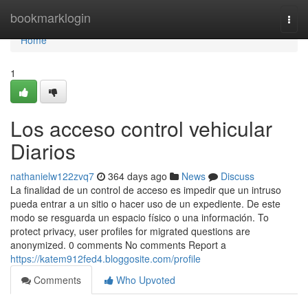
Home
bookmarklogin
Togg
navi
Home
1
Los acceso control vehicular
Diarios
nathanielw122zvq7
364 days ago
News
Discuss
La finalidad de un control de acceso es impedir que un intruso
pueda entrar a un sitio o hacer uso de un expediente. De este
modo se resguarda un espacio físico o una información. To
protect privacy, user profiles for migrated questions are
anonymized. 0 comments No comments Report a
https://katem912fed4.bloggosite.com/profile
Comments
Who Upvoted