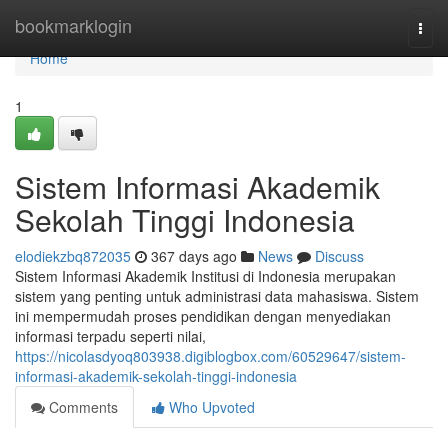
Home
bookmarklogin
Togg
navi
Home
1
Sistem Informasi Akademik
Sekolah Tinggi Indonesia
elodiekzbq872035
367 days ago
News
Discuss
Sistem Informasi Akademik Institusi di Indonesia merupakan
sistem yang penting untuk administrasi data mahasiswa. Sistem
ini mempermudah proses pendidikan dengan menyediakan
informasi terpadu seperti nilai,
https://nicolasdyoq803938.digiblogbox.com/60529647/sistem-
informasi-akademik-sekolah-tinggi-indonesia
Comments
Who Upvoted