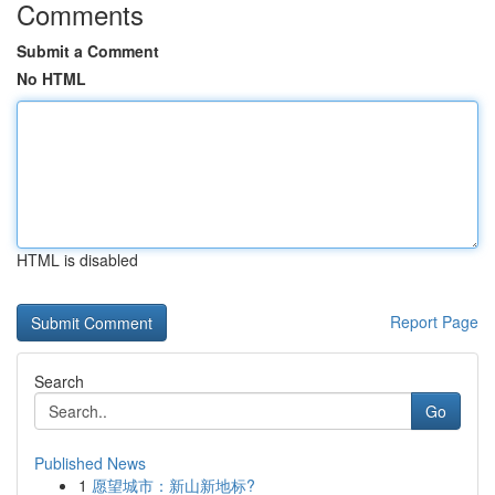
Comments
Submit a Comment
No HTML
HTML is disabled
Report Page
Search
Go
Published News
1
愿望城市：新山新地标?