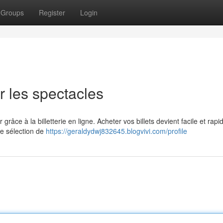
Groups
Register
Login
r les spectacles
grâce à la billetterie en ligne. Acheter vos billets devient facile et rap
te sélection de
https://geraldydwj832645.blogvivi.com/profile