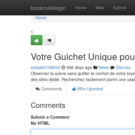
Home
bookmarklogin
Home
New
Submit
Home
1
Votre Guichet Unique pou
safaatih748602
366 days ago
News
Discuss
Observez la scène sans quitter le confort de votre foyer 
des sites dédié. Recherchez facilement parmi une vas
Comments
Who Upvoted
Comments
Submit a Comment
No HTML