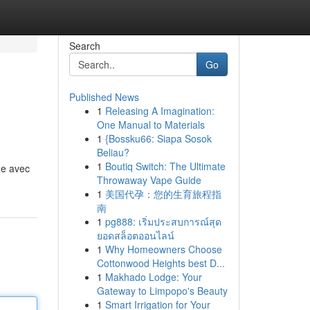
Search
Go
Published News
1
Releasing A Imagination:
One Manual to Materials
1
{Bossku66: Siapa Sosok
Beliau?
1
Boutiq Switch: The Ultimate
ide avec
Throwaway Vape Guide
1
美国代孕：您的生育旅程指
南
1
pg888: เริ่มประสบการณ์สุด
ยอดสล็อตออนไลน์
1
Why Homeowners Choose
Cottonwood Heights best D...
1
Makhado Lodge: Your
Gateway to Limpopo's Beauty
1
Smart Irrigation for Your