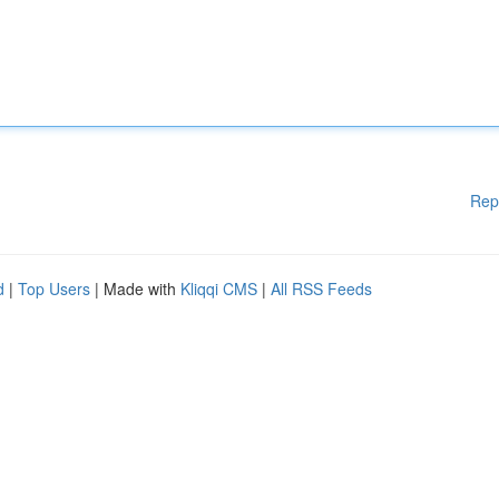
Rep
d
|
Top Users
| Made with
Kliqqi CMS
|
All RSS Feeds