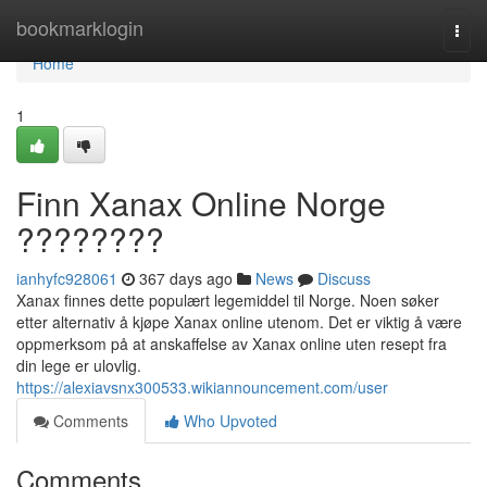
Home
bookmarklogin
Togg
navi
Home
1
Finn Xanax Online Norge
????????
ianhyfc928061
367 days ago
News
Discuss
Xanax finnes dette populært legemiddel til Norge. Noen søker
etter alternativ å kjøpe Xanax online utenom. Det er viktig å være
oppmerksom på at anskaffelse av Xanax online uten resept fra
din lege er ulovlig.
https://alexiavsnx300533.wikiannouncement.com/user
Comments
Who Upvoted
Comments