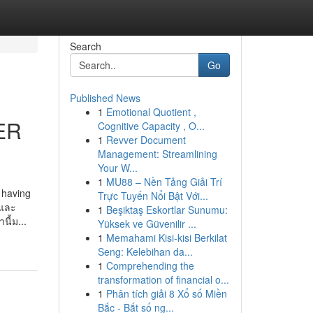
Search
Go
Published News
1
Emotional Quotient ,
ER
Cognitive Capacity , O...
1
Revver Document
Management: Streamlining
Your W...
1
MU88 – Nền Tảng Giải Trí
d having
Trực Tuyến Nổi Bật Với...
ยและ
1
Beşiktaş Eskortlar Sunumu:
นี้ม...
Yüksek ve Güvenilir ...
1
Memahami Kisi-kisi Berkilat
Seng: Kelebihan da...
1
Comprehending the
transformation of financial o...
1
Phân tích giải 8 Xổ số Miền
Bắc - Bắt số ng...