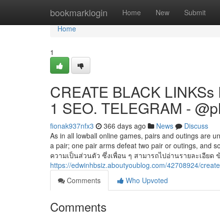
Home
bookmarklogin
Home
New
Submit
Home
1
CREATE BLACK LINKSs 
1 SEO. TELEGRAM - @p
fionak937nfx3
366 days ago
News
Discuss
As in all lowball online games, pairs and outings are u
a pair; one pair arms defeat two pair or outings, a
ความเป็นส่วนตัว ซึ่งเพื่อน ๆ สามารถไปอ่านรายละเอียด ข้อ
https://edwinhbsiz.aboutyoublog.com/42708924/create
Comments
Who Upvoted
Comments