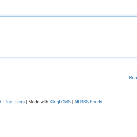
Rep
d
|
Top Users
| Made with
Kliqqi CMS
|
All RSS Feeds