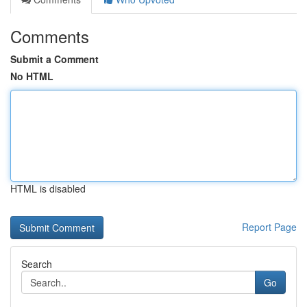
Comments
Submit a Comment
No HTML
HTML is disabled
Report Page
Search
Go