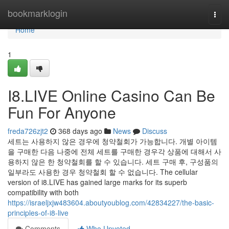
Home
bookmarklogin
Togg
navi
Home
1
I8.LIVE Online Casino Can Be
Fun For Anyone
freda726zjt2
368 days ago
News
Discuss
세트는 사용하지 않은 경우에 청약철회가 가능합니다. 개별 아이템
을 구매한 다음 나중에 전체 세트를 구매한 경우각 상품에 대해서 사
용하지 않은 한 청약철회를 할 수 있습니다. 세트 구매 후, 구성품의
일부라도 사용한 경우 청약철회 할 수 없습니다. The cellular
version of i8.LIVE has gained large marks for its superb
compatibility with both
https://israeljxjw483604.aboutyoublog.com/42834227/the-basic-
principles-of-i8-live
Comments
Who Upvoted