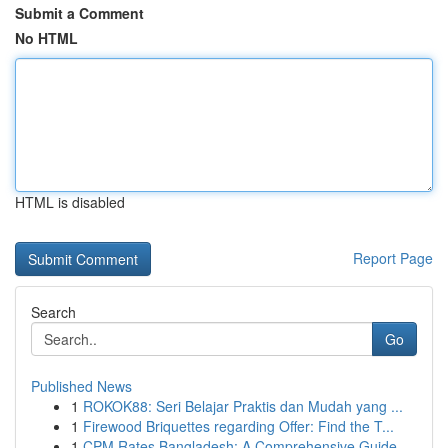
Submit a Comment
No HTML
HTML is disabled
Report Page
Search
Go
Published News
1
ROKOK88: Seri Belajar Praktis dan Mudah yang ...
1
Firewood Briquettes regarding Offer: Find the T...
1
CPM Rates Bangladesh: A Comprehensive Guide