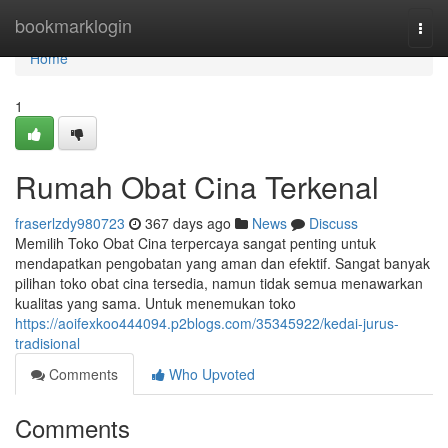
Home
bookmarklogin
Togg
navi
Home
1
Rumah Obat Cina Terkenal
fraserlzdy980723
367 days ago
News
Discuss
Memilih Toko Obat Cina terpercaya sangat penting untuk
mendapatkan pengobatan yang aman dan efektif. Sangat banyak
pilihan toko obat cina tersedia, namun tidak semua menawarkan
kualitas yang sama. Untuk menemukan toko
https://aoifexkoo444094.p2blogs.com/35345922/kedai-jurus-
tradisional
Comments
Who Upvoted
Comments