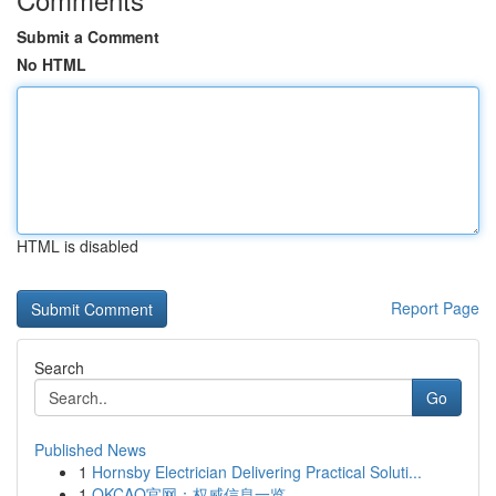
Submit a Comment
No HTML
HTML is disabled
Report Page
Search
Go
Published News
1
Hornsby Electrician Delivering Practical Soluti...
1
OKCAO官网：权威信息一览