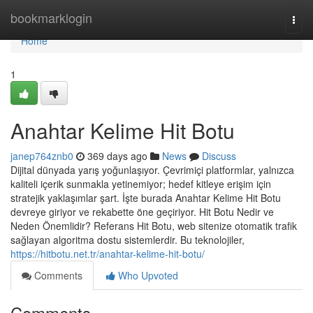
Home
bookmarklogin
Togg
navi
Home
1
Anahtar Kelime Hit Botu
janep764znb0
369 days ago
News
Discuss
Dijital dünyada yarış yoğunlaşıyor. Çevrimiçi platformlar, yalnızca
kaliteli içerik sunmakla yetinemiyor; hedef kitleye erişim için
stratejik yaklaşımlar şart. İşte burada Anahtar Kelime Hit Botu
devreye giriyor ve rekabette öne geçiriyor. Hit Botu Nedir ve
Neden Önemlidir? Referans Hit Botu, web sitenize otomatik trafik
sağlayan algoritma dostu sistemlerdir. Bu teknolojiler,
https://hitbotu.net.tr/anahtar-kelime-hit-botu/
Comments
Who Upvoted
Comments