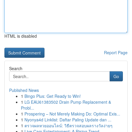
HTML is disabled
Report Page
Search
Go
Published News
1
Bingo Plus: Get Ready to Win!
1
LG EAU61383502 Drain Pump Replacement &
Probl...
1
Prospering – Not Merely Making Do: Optimal Exis...
1
Nyonya4d Linklist: Daftar Paling Update dan ...
1
ตรวจผลหวยออนไลน์: วิธีตรวจสอบผลรางวัลง่ายๆ
1
Live Cam Entertainment: A Rising Trend