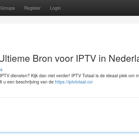
Groups
Register
Login
Ultieme Bron voor IPTV in Neder
ss
IPTV diensten? Kijk dan niet verder! IPTV Totaal is de ideaal plek om 
ndt u een beschrijving van de
https://iptvtotaal.co/