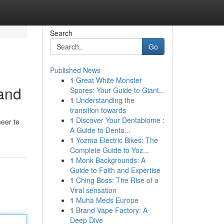
Search
Go
Published News
1
Great White Monster
land
Spores: Your Guide to Giant...
1
Understanding the
transition towards
1
Discover Your Dentabiome :
meer te
A Guide to Denta...
1
Yozma Electric Bikes: The
Complete Guide to Yoz...
1
Monk Backgrounds: A
Guide to Faith and Expertise
1
Ching Boss: The Rise of a
Viral sensation
1
Muha Meds Europe
1
Brand Vape Factory: A
Deep Dive