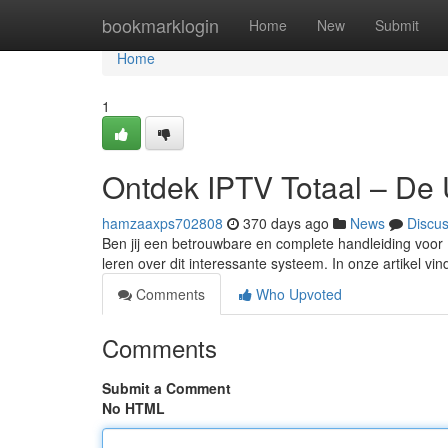
Home
bookmarklogin
Home
New
Submit
Home
1
Ontdek IPTV Totaal – De 
hamzaaxps702808
370 days ago
News
Discu
Ben jij een betrouwbare en complete handleiding voor 
leren over dit interessante systeem. In onze artikel vi
Comments
Who Upvoted
Comments
Submit a Comment
No HTML