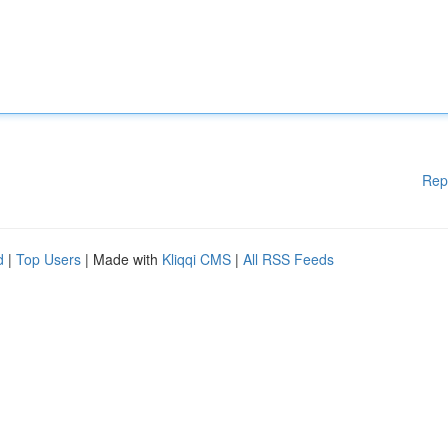
Rep
d
|
Top Users
| Made with
Kliqqi CMS
|
All RSS Feeds