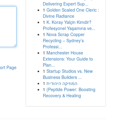
Delivering Expert Sup...
1
Golden Scaled One Cleric :
Divine Radiance
1
K. Koray Yalçin Kimdir?
Profesyonel Yaşamına ve...
1
Nova Scrap Copper
Recycling – Sydney’s
Professi...
1
Manchester House
Extensions: Your Guide to
Plan...
ort Page
1
Startup Studios vs. New
Business Builders ...
1
המוזיקה היהודית
1
{Peptide Power: Boosting
Recovery & Healing