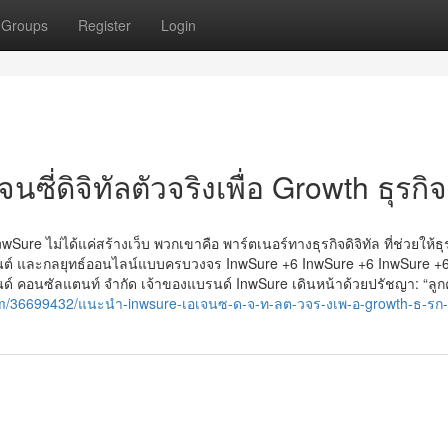
Groups
Register
Login
ี่ดิจิทัลตัวจริงเพื่อ Growth ธุรกิ
nwSure ไม่ได้แค่สร้างเว็บ พวกเขาคือ พาร์ตเนอร์ทางธุรกิจดิจิทัล ที่ช่วยให้ธ
นต์ และกลยุทธ์ออนไลน์แบบครบวงจร InwSure +6 InwSure +6 InwSure +
 แอนด์ คอนซัลแตนท์ จำกัด เจ้าของแบรนด์ InwSure เดินหน้าด้วยปรัชญา: “ลู
com/36699432/แนะนำ-inwsure-เอเจนซ-ด-จ-ท-ลต-วจร-งเพ-อ-growth-ธ-รก