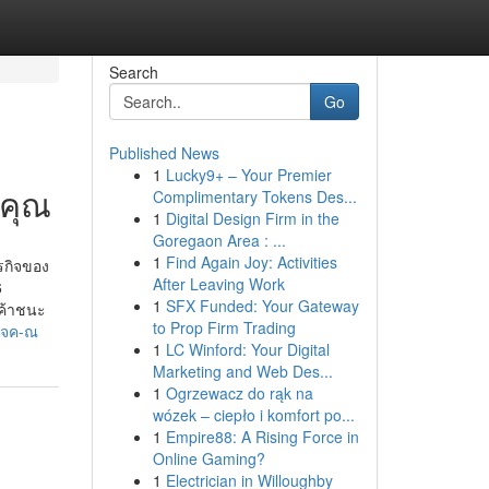
Search
Go
Published News
1
Lucky9+ – Your Premier
จคุณ
Complimentary Tokens Des...
1
Digital Design Firm in the
Goregaon Area : ...
1
Find Again Joy: Activities
ุรกิจของ
After Leaving Work
6
1
SFX Funded: Your Gateway
กค้าชนะ
to Prop Firm Trading
-จค-ณ
1
LC Winford: Your Digital
Marketing and Web Des...
1
Ogrzewacz do rąk na
wózek – ciepło i komfort po...
1
Empire88: A Rising Force in
Online Gaming?
1
Electrician in Willoughby