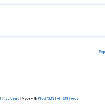
Rep
d
|
Top Users
| Made with
Kliqqi CMS
|
All RSS Feeds