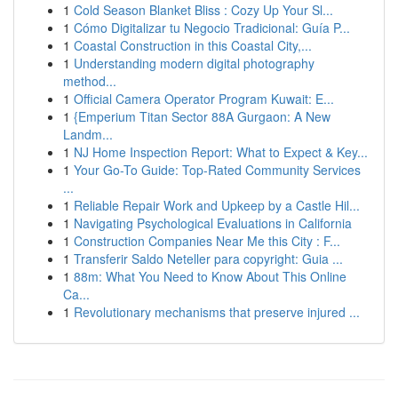
1
Cold Season Blanket Bliss : Cozy Up Your Sl...
1
Cómo Digitalizar tu Negocio Tradicional: Guía P...
1
Coastal Construction in this Coastal City,...
1
Understanding modern digital photography
method...
1
Official Camera Operator Program Kuwait: E...
1
{Emperium Titan Sector 88A Gurgaon: A New
Landm...
1
NJ Home Inspection Report: What to Expect & Key...
1
Your Go-To Guide: Top-Rated Community Services
...
1
Reliable Repair Work and Upkeep by a Castle Hil...
1
Navigating Psychological Evaluations in California
1
Construction Companies Near Me this City : F...
1
Transferir Saldo Neteller para copyright: Guia ...
1
88m: What You Need to Know About This Online
Ca...
1
Revolutionary mechanisms that preserve injured ...