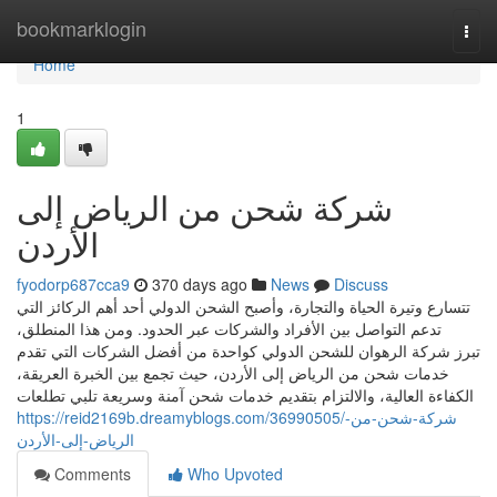
Home
bookmarklogin
Togg
navi
Home
1
شركة شحن من الرياض إلى
الأردن
fyodorp687cca9
370 days ago
News
Discuss
تتسارع وتيرة الحياة والتجارة، وأصبح الشحن الدولي أحد أهم الركائز التي
تدعم التواصل بين الأفراد والشركات عبر الحدود. ومن هذا المنطلق،
تبرز شركة الرهوان للشحن الدولي كواحدة من أفضل الشركات التي تقدم
خدمات شحن من الرياض إلى الأردن، حيث تجمع بين الخبرة العريقة،
الكفاءة العالية، والالتزام بتقديم خدمات شحن آمنة وسريعة تلبي تطلعات
https://reid2169b.dreamyblogs.com/36990505/شركة-شحن-من-
الرياض-إلى-الأردن
Comments
Who Upvoted