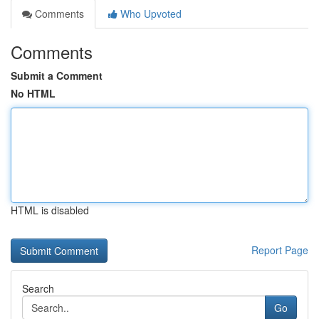
Comments
Who Upvoted
Comments
Submit a Comment
No HTML
HTML is disabled
Report Page
Search
Go