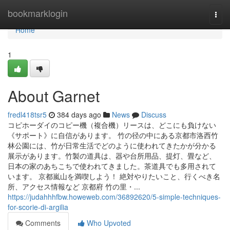
Home
bookmarklogin
Togg
navi
Home
1
About Garnet
fredl418tsr5
384 days ago
News
Discuss
コピホーダイのコピー機（複合機）リースは、どこにも負けない
《サポート》に自信があります。 竹の径の中にある京都市洛西竹
林公園には、竹が日常生活でどのように使われてきたかが分かる
展示があります。竹製の道具は、器や台所用品、提灯、畳など、
日本の家のあちこちで使われてきました。茶道具でも多用されて
います。 京都嵐山を満喫しよう！ 絶対やりたいこと、行くべき名
所、アクセス情報など 京都府 竹の里・...
https://judahhhfbw.howeweb.com/36892620/5-simple-techniques-
for-scorie-di-argilia
Comments
Who Upvoted