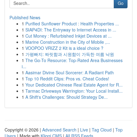
Go
Published News
1
Purified Sunflower Product : Health Properties ...
1
SIAP4DI: The Entryway to Internet Access in ...
1
Cut Money : Refurbished Inkjet Devices at ...
1
Marine Construction in the City of Mobile ,...
1
VOOPOO VRIZZ 2 Kit is a ideal choice ?
1
가평빠지: 짜릿함과 시원함이 가득한 여름 낙원
1
The Go-To Resource: Top-Rated Area Businesses
i...
1
Aasimar Divine Soul Sorcerer: A Radiant Path
1
Top 10 Reddit Clips: Pros vs. Cheat Codes!
1
Your Dedicated Chinese Real Estate Agent for R...
1
Tarmac Driveways Warrington: Your Local Install...
1
A Shift's Challenges: Should Strategy De...
Copyright © 2026 |
Advanced Search
|
Live
|
Tag Cloud
|
Top
Users
| Made with
Kliqqi CMS
|
All RSS Feeds