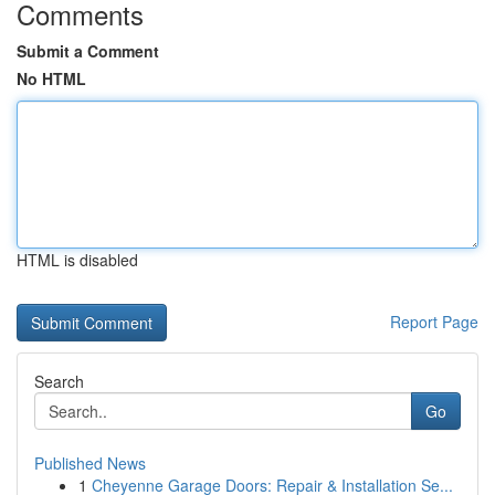
Comments
Submit a Comment
No HTML
HTML is disabled
Report Page
Search
Go
Published News
1
Cheyenne Garage Doors: Repair & Installation Se...