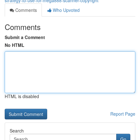
strategy-to-use-for-mega888-scanner-copyright
Comments
Who Upvoted
Comments
Submit a Comment
No HTML
HTML is disabled
Report Page
Search
Go