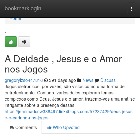
Home
bookmarklogin
Togg
navi
Home
1
A Deidade , Jesus e o Amor
nos Jogos
gregorylzso447816
391 days ago
News
Discuss
Jogos eletrônicos, por vezes, são vistos como uma forma de
entretenimento. Contudo, vários deles exploram temas
complexos como Deus, Jesus e o amor, trazemo-vos uma análise
intrigante sobre a presença dessas
https://jemimadcnw338497.link4blogs.com/57237429/deus-jesus-
e-o-carinho-nos-jogos
Comments
Who Upvoted