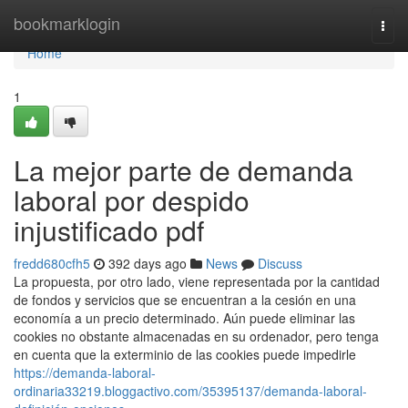
Home
bookmarklogin
Togg
navi
Home
1
La mejor parte de demanda
laboral por despido
injustificado pdf
fredd680cfh5
392 days ago
News
Discuss
La propuesta, por otro lado, viene representada por la cantidad
de fondos y servicios que se encuentran a la cesión en una
economía a un precio determinado. Aún puede eliminar las
cookies no obstante almacenadas en su ordenador, pero tenga
en cuenta que la exterminio de las cookies puede impedirle
https://demanda-laboral-
ordinaria33219.bloggactivo.com/35395137/demanda-laboral-