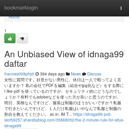
Home
bookmarklogin
Togg
navi
Home
1
An Unbiased View of idnaga99
daftar
franciss009phy0
394 days ago
News
Discuss
女性に質問です。好意がない男性に、休日は一人で暇ってよく言
いますか？ 私の会社でPDFを編集（結合やjpg化など）をする際に
I like pdf を使っているのですが、セキュリティ的にどうなのでし
ょうか？有料でもadobeなどを使った方が良いと思うのですが。
明日、英検なんですけど、服装は制服のほうがいいですか？私服
で行きたいんですけど、１人だけ私服はいやなんで私服と制服の
割合を教えてください。 ac.in. All T...
https://idnaga99-judi-
slot59257.sharebyblog.com/35868052/the-2-minute-rule-for-situs-
idnaga99