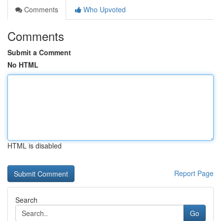
Comments
Who Upvoted
Comments
Submit a Comment
No HTML
HTML is disabled
Report Page
Search
Go