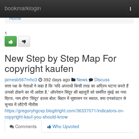
Home
bookmarklogin
Togg
navi
Home
1
New Step by Step Map For
copyright kaufen
jamesb567mhc3
392 days ago
News
Discuss
सत्ता पक्ष के नेताओं ने कहा है कि 'यदि अपराधी किसी तरह का अप्रिय घटना करते हैं
उनको ठोकने का भी आदेश है.' ऑपरेशन सिंदूर की बहादुरी को समर्पित मुंबई का नया
ब्रिज, नाम होगा 'सिंदूर' हल्ला बोल: बिहार में सुशासन पर सवाल, क्या एनकांउटर से
चुनाव में लौटेगी नीतीश
https://gregoryhgcvp.blogitright.com/36337071/indicators-on-
copyright-kauf-you-should-know
Comments
Who Upvoted