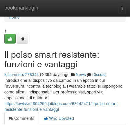
Home
bookmarklogin
Togg
navi
Home
1
Il polso smart resistente:
funzioni e vantaggi
kallumsooz776344
394 days ago
News
Discuss
Introduzione al dispositivo da campo In un’epoca in cui
l’avventura incontra la tecnologia, i wearable tattici si impongono
come alleati indispensabili per professionisti, sportivi e
appassionati di outdoor:
https://lewiskrcr804250.jaiblogs.com/63142471/il-polso-smart-
resistente-funzioni-e-vantaggi
Comments
Who Upvoted