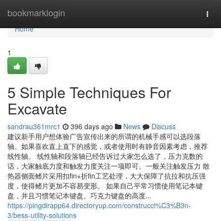
Home
bookmarklogin
Togg
navi
Home
1
5 Simple Techniques For
Excavate
sandrau361mrc1
396 days ago
News
Discuss
建议新手用户想体验广告宣传出来的所谓的机械手感可以选段落
轴。如果喜欢直上直下的感觉，或者使用时有静音因素考虑，推荐
线性轴。 线性轴和段落轴已经告诉过大家怎么选了，压力克数的
话，大家触底力度和触发力度关注一项即可。一般关注触发压力 散
热器侧面鳍片采用扣fin+折fin工艺处理，大大保障了抗拉和抗压强
度，使得鳍片更加不容易变形。 如果自己平常习惯使用笔记本键
盘，并且习惯笔记本键盘、巧克力键盘的高度...
https://pingdirapp64.directoryup.com/construcci%C3%B3n-
3/bess-utility-solutions