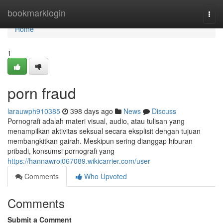
Home
bookmarklogin
Togg
navi
Home
1
porn fraud
larauwph910385
398 days ago
News
Discuss
Pornografi adalah materi visual, audio, atau tulisan yang
menampilkan aktivitas seksual secara eksplisit dengan tujuan
membangkitkan gairah. Meskipun sering dianggap hiburan
pribadi, konsumsi pornografi yang
https://hannawroi067089.wikicarrier.com/user
Comments
Who Upvoted
Comments
Submit a Comment