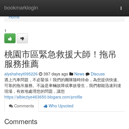
Home
bookmarklogin
Togg
navi
Home
1
桃園市區緊急救援大師！拖吊
服務推薦
alyshaheyt095226
397 days ago
News
Discuss
遇上汽車問題，不必緊張！我們的團隊隨時待命，為您提供快速、
可靠的拖吊服務。不論是車輛故障或事故發生，我們都能迅速到達
現場，有效地處理您的問題，讓您
https://albieziye463650.blogars.com/profile
Comments
Who Upvoted
Comments