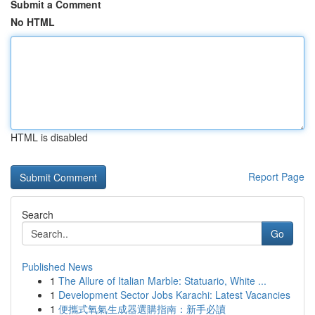
Submit a Comment
No HTML
HTML is disabled
Report Page
Search
Go
Published News
1
The Allure of Italian Marble: Statuario, White ...
1
Development Sector Jobs Karachi: Latest Vacancies
1
便攜式氧氣生成器選購指南：新手必讀