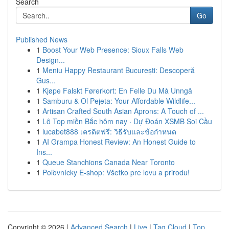
Search
Go
Published News
1
Boost Your Web Presence: Sioux Falls Web
Design...
1
Meniu Happy Restaurant București: Descoperă
Gus...
1
Kjøpe Falskt Førerkort: En Felle Du Må Unngå
1
Samburu & Ol Pejeta: Your Affordable Wildlife...
1
Artisan Crafted South Asian Aprons: A Touch of ...
1
Lô Top miền Bắc hôm nay · Dự Đoán XSMB Soi Cầu
1
lucabet888 เครดิตฟรี: วิธีรับและข้อกำหนด
1
AI Grampa Honest Review: An Honest Guide to
Ins...
1
Queue Stanchions Canada Near Toronto
1
Poľovnícky E-shop: Všetko pre lovu a prirodu!
Copyright © 2026 |
Advanced Search
|
Live
|
Tag Cloud
|
Top