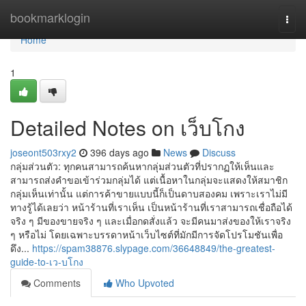
Home
bookmarklogin
Togg
navi
Home
1
Detailed Notes on เว็บโกง
joseont503rxy2
396 days ago
News
Discuss
กลุ่มส่วนตัว: ทุกคนสามารถค้นหากลุ่มส่วนตัวที่ปรากฏให้เห็นและ
สามารถส่งคำขอเข้าร่วมกลุ่มได้ แต่เนื้อหาในกลุ่มจะแสดงให้สมาชิก
กลุ่มเห็นเท่านั้น แต่การค้าขายแบบนี้ก็เป็นดาบสองคม เพราะเราไม่มี
ทางรู้ได้เลยว่า หน้าร้านที่เราเห็น เป็นหน้าร้านที่เราสามารถเชื่อถือได้
จริง ๆ มีของขายจริง ๆ และเมื่อกดสั่งแล้ว จะมีคนมาส่งของให้เราจริง
ๆ หรือไม่ โดยเฉพาะบรรดาหน้าเว็บไซต์ที่มักมีการจัดโปรโมชันเพื่อ
ดึง...
https://spam38876.slypage.com/36648849/the-greatest-
guide-to-เว-บโกง
Comments
Who Upvoted