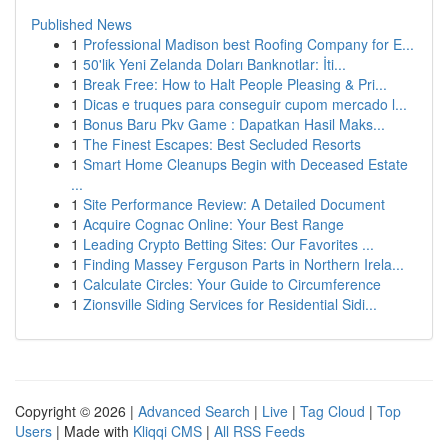
Published News
1
Professional Madison best Roofing Company for E...
1
50'lik Yeni Zelanda Doları Banknotlar: İti...
1
Break Free: How to Halt People Pleasing & Pri...
1
Dicas e truques para conseguir cupom mercado l...
1
Bonus Baru Pkv Game : Dapatkan Hasil Maks...
1
The Finest Escapes: Best Secluded Resorts
1
Smart Home Cleanups Begin with Deceased Estate
...
1
Site Performance Review: A Detailed Document
1
Acquire Cognac Online: Your Best Range
1
Leading Crypto Betting Sites: Our Favorites ...
1
Finding Massey Ferguson Parts in Northern Irela...
1
Calculate Circles: Your Guide to Circumference
1
Zionsville Siding Services for Residential Sidi...
Copyright © 2026 |
Advanced Search
|
Live
|
Tag Cloud
|
Top
Users
| Made with
Kliqqi CMS
|
All RSS Feeds