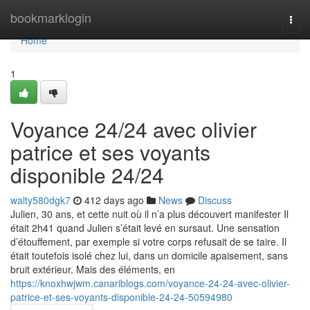
Home
bookmarklogin
Togg
navi
Home
1
Voyance 24/24 avec olivier
patrice et ses voyants
disponible 24/24
walty580dgk7
412 days ago
News
Discuss
Julien, 30 ans, et cette nuit où il n’a plus découvert manifester Il
était 2h41 quand Julien s’était levé en sursaut. Une sensation
d’étouffement, par exemple si votre corps refusait de se taire. Il
était toutefois isolé chez lui, dans un domicile apaisement, sans
bruit extérieur. Mais des éléments, en
https://knoxhwjwm.canariblogs.com/voyance-24-24-avec-olivier-
patrice-et-ses-voyants-disponible-24-24-50594980