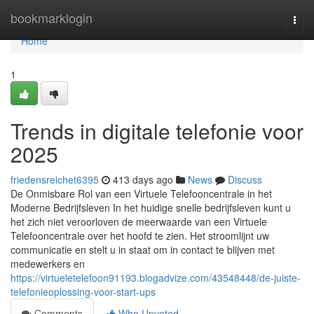
Home
bookmarklogin
Togg
navi
Home
1
Trends in digitale telefonie voor
2025
friedensreichet6395
413 days ago
News
Discuss
De Onmisbare Rol van een Virtuele Telefooncentrale in het
Moderne Bedrijfsleven In het huidige snelle bedrijfsleven kunt u
het zich niet veroorloven de meerwaarde van een Virtuele
Telefooncentrale over het hoofd te zien. Het stroomlijnt uw
communicatie en stelt u in staat om in contact te blijven met
medewerkers en
https://virtueletelefoon91193.blogadvize.com/43548448/de-juiste-
telefonieoplossing-voor-start-ups
Comments
Who Upvoted