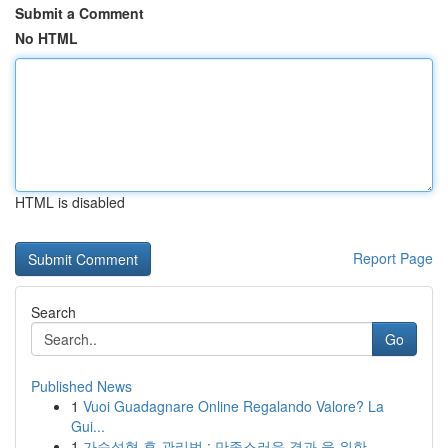
Submit a Comment
No HTML
HTML is disabled
Report Page
Search
Go
Published News
1
Vuoi Guadagnare Online Regalando Valore? La
Gui...
1
가슴성형 후 관리법 : 만족스러운 결과 을 위한 ...