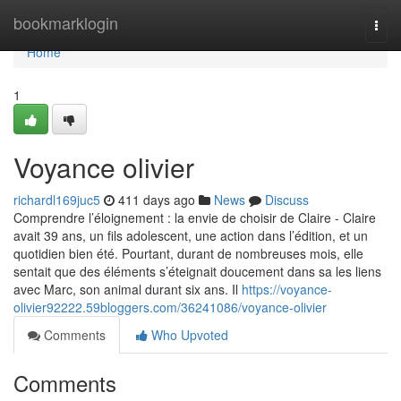
Home
bookmarklogin
Togg
navi
Home
1
Voyance olivier
richardl169juc5
411 days ago
News
Discuss
Comprendre l’éloignement : la envie de choisir de Claire - Claire
avait 39 ans, un fils adolescent, une action dans l’édition, et un
quotidien bien été. Pourtant, durant de nombreuses mois, elle
sentait que des éléments s’éteignait doucement dans sa les liens
avec Marc, son animal durant six ans. Il
https://voyance-
olivier92222.59bloggers.com/36241086/voyance-olivier
Comments
Who Upvoted
Comments