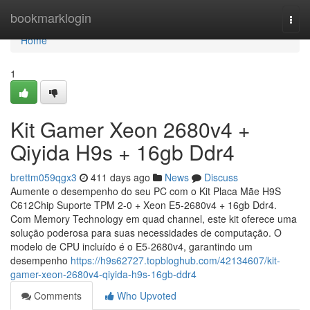
Home
bookmarklogin
Togg
navi
Home
1
Kit Gamer Xeon 2680v4 +
Qiyida H9s + 16gb Ddr4
brettm059qgx3
411 days ago
News
Discuss
Aumente o desempenho do seu PC com o Kit Placa Mãe H9S
C612Chip Suporte TPM 2-0 + Xeon E5-2680v4 + 16gb Ddr4.
Com Memory Technology em quad channel, este kit oferece uma
solução poderosa para suas necessidades de computação. O
modelo de CPU incluído é o E5-2680v4, garantindo um
desempenho
https://h9s62727.topbloghub.com/42134607/kit-
gamer-xeon-2680v4-qiyida-h9s-16gb-ddr4
Comments
Who Upvoted