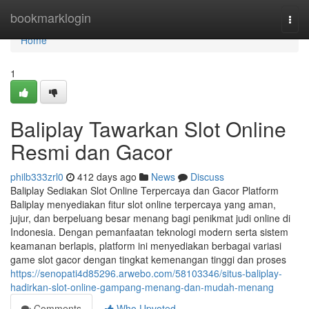
Home
bookmarklogin
Togg
navi
Home
1
Baliplay Tawarkan Slot Online
Resmi dan Gacor
philb333zrl0
412 days ago
News
Discuss
Baliplay Sediakan Slot Online Terpercaya dan Gacor Platform
Baliplay menyediakan fitur slot online terpercaya yang aman,
jujur, dan berpeluang besar menang bagi penikmat judi online di
Indonesia. Dengan pemanfaatan teknologi modern serta sistem
keamanan berlapis, platform ini menyediakan berbagai variasi
game slot gacor dengan tingkat kemenangan tinggi dan proses
https://senopati4d85296.arwebo.com/58103346/situs-baliplay-
hadirkan-slot-online-gampang-menang-dan-mudah-menang
Comments
Who Upvoted