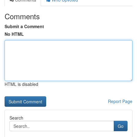
Comments
Submit a Comment
No HTML
HTML is disabled
Report Page
Search
Go