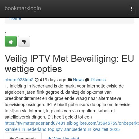
Home
bookmarklogin
Tog
navi
Home
1
Veilig IPTV Met Beveiliging: EU
wettige opties
cicerol023fdb2
416 days ago
News
Discuss
1. Inleiding In Nederland is de markt voor internettelevisie de
afgelopen jaren flink gegroeid, dankzij de opkomst van
breedbandinternet en de groeiende vraag naar alternatieve
televisieoplossingen. IPTV biedt gebruikers de optie om televisie
te kijken via internet, in plaats van via reguliere kabel- of
satellietverbindingen. Dit heeft geleid tot een
https://tivimatenederland07481.elbloglibre.com/35645759/onbeperkt
kanalen-in-nederland-top-iptv-aanbieders-in-kwaliteit-2025
Comments
Who Upvoted