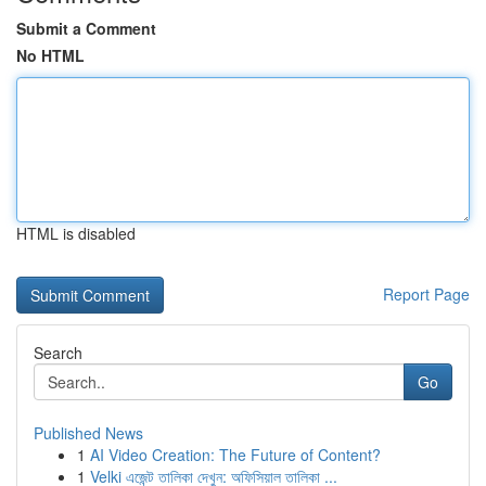
Submit a Comment
No HTML
HTML is disabled
Report Page
Search
Go
Published News
1
AI Video Creation: The Future of Content?
1
Velki এজেন্ট তালিকা দেখুন: অফিসিয়াল তালিকা ...