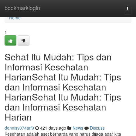
Home
bookmarklogin
Togg
navi
Home
1
Sehat Itu Mudah: Tips dan
Informasi Kesehatan
HarianSehat Itu Mudah: Tips
dan Informasi Kesehatan
HarianSehat Itu Mudah: Tips
dan Informasi Kesehatan
Harian
dennisy074taf9
421 days ago
News
Discuss
Kesehatan adalah aset berharga yang harus dijaga agar kita