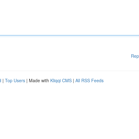
Rep
d
|
Top Users
| Made with
Kliqqi CMS
|
All RSS Feeds