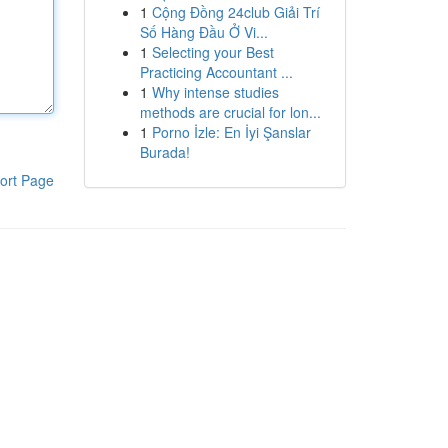
1
Cộng Đồng 24club Giải Trí
Số Hàng Đầu Ở Vi...
1
Selecting your Best
Practicing Accountant ...
1
Why intense studies
methods are crucial for lon...
1
Porno İzle: En İyi Şanslar
Burada!
ort Page