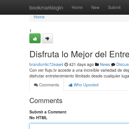
Home
bookmarklogin
Home
New
Submit
Home
1
Disfruta lo Mejor del Ent
brandon9c72eaw4
421 days ago
News
Discus
Con ver flujo.tv accede a una increíble variedad de depor
disfrutar entretenimiento ilimitado desde cualquier lu
Comments
Who Upvoted
Comments
Submit a Comment
No HTML