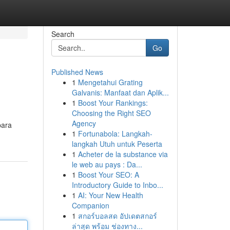
Search
Go
Published News
1
Mengetahui Grating
Galvanis: Manfaat dan Aplik...
1
Boost Your Rankings:
Choosing the Right SEO
Agency
para
1
Fortunabola: Langkah-
langkah Utuh untuk Peserta
1
Acheter de la substance via
le web au pays : Da...
1
Boost Your SEO: A
Introductory Guide to Inbo...
1
AI: Your New Health
Companion
1
สกอร์บอลสด อัปเดตสกอร์
ล่าสุด พร้อม ช่องทาง...