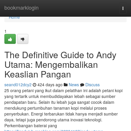
Home
bookmarklogin
Togg
navi
Home
1
The Definitive Guide to Andy
Utama: Mengembalikan
Keaslian Pangan
seand012dcy2
424 days ago
News
Discuss
25 orang petani yang ikut dalam pelatihan ini adalah petani kopi
yang tertarik untuk membudidayakan lebah sebagai sumber
pendapatan baru. Selain itu lebah juga sangat cocok dalam
mendukung pertumbuhan tanaman kopi melalui proses
penyerbukan. Energi terbarukan tidak hanya menjadi sumber
daya, tetapi juga pendorong utama inovasi teknologi.
Perkembangan baterai yang