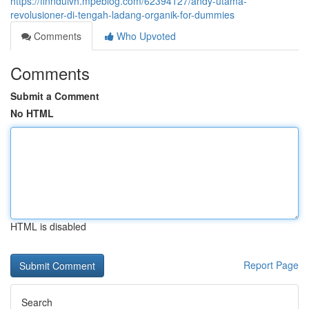
https://finnduivh.mpeblog.com/62394127/andy-utama-
revolusioner-di-tengah-ladang-organik-for-dummies
Comments
Who Upvoted
Comments
Submit a Comment
No HTML
HTML is disabled
Report Page
Search