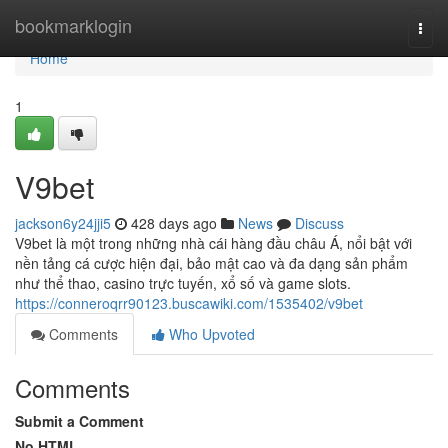
Home
bookmarklogin
Togg
navi
Home
1
V9bet
jackson6y24jji5
428 days ago
News
Discuss
V9bet là một trong những nhà cái hàng đầu châu Á, nổi bật với
nền tảng cá cược hiện đại, bảo mật cao và đa dạng sản phẩm
như thể thao, casino trực tuyến, xổ số và game slots.
https://conneroqrr90123.buscawiki.com/1535402/v9bet
Comments
Who Upvoted
Comments
Submit a Comment
No HTML