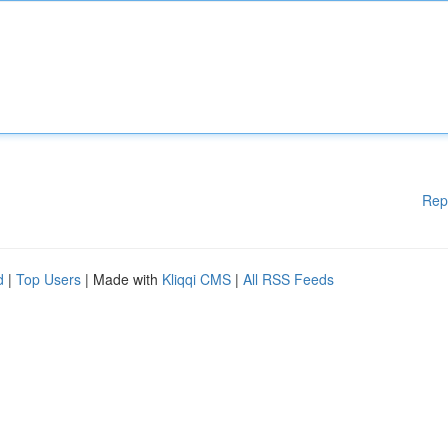
Rep
d
|
Top Users
| Made with
Kliqqi CMS
|
All RSS Feeds