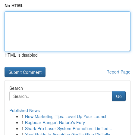
No HTML
HTML is disabled
Report Page
Search
Go
Published News
1
New Marketing Tips: Level Up Your Launch
1
Bugbear Ranger: Nature's Fury
1
Shark Pro Laser System Promotion: Limited...
1
Your Guide to Acquiring Gorilla Glue Digitally