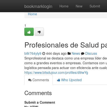
Home
bookmarklogin
Home
New
Submit
Home
1
Profesionales de Salud p
billr764yly9
444 days ago
News
Discuss
Smprofesional se destaca como una empresa líder dedic
como a grandes eventos o empresas. Contamos con un
logística pensada para actuar con eficiencia ante cualq
https://www.bitsdujour.com/profiles/d9iwYg
Comments
Who Upvoted
Comments
Submit a Comment