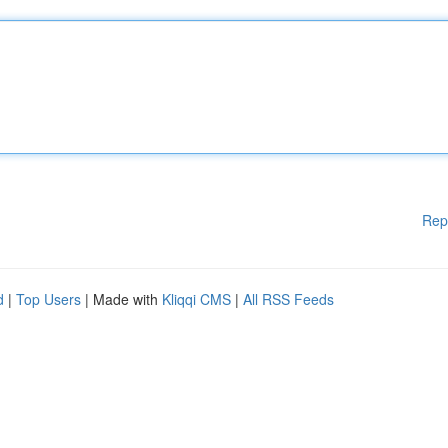
Rep
d
|
Top Users
| Made with
Kliqqi CMS
|
All RSS Feeds