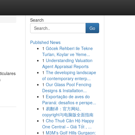
Search
Go
Published News
1
Göcek Rehberi ile Tekne
Turları, Koylar ve Yeme...
1
Understanding Valuation
Agent Appraisal Reports
1
The developing landscape
iculares
of contemporary enterp...
a
1
Our Glass Pool Fencing
Designs & Installation...
1
Exportação de aves do
Paraná: desafios e perspe...
1
易翻译：官方网站、
copyright与电脑版全面指南
1
Cho Thuê Căn Hộ Happy
One Central – Giá Tốt , ...
1
M3M's Golf Hills Gurgaon: