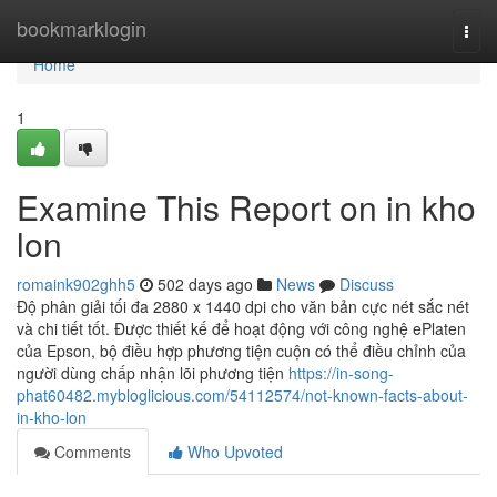
Home
bookmarklogin
Togg
navi
Home
1
Examine This Report on in kho
lon
romaink902ghh5
502 days ago
News
Discuss
Độ phân giải tối đa 2880 x 1440 dpi cho văn bản cực nét sắc nét
và chi tiết tốt. Được thiết kế để hoạt động với công nghệ ePlaten
của Epson, bộ điều hợp phương tiện cuộn có thể điều chỉnh của
người dùng chấp nhận lõi phương tiện
https://in-song-
phat60482.mybloglicious.com/54112574/not-known-facts-about-
in-kho-lon
Comments
Who Upvoted