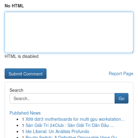
No HTML
HTML is disabled
Report Page
Search
Go
Published News
1
X99 ddr3 motherboards for multi gpu workstation...
1
Sàn Giải Trí 24Club : Sàn Giải Trí Dẫn Đầu ...
1
Ide Liberal: Un Análisis Profundo
1
Boutiq Switch: A Definitive Disposable Vape Gu...