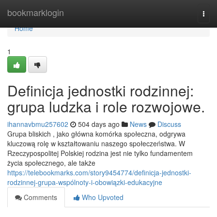
Home
bookmarklogin
Togg
navi
Home
1
Definicja jednostki rodzinnej:
grupa ludzka i role rozwojowe.
ihannavbmu257602
504 days ago
News
Discuss
Grupa bliskich , jako główna komórka społeczna, odgrywa
kluczową rolę w kształtowaniu naszego społeczeństwa. W
Rzeczypospolitej Polskiej rodzina jest nie tylko fundamentem
życia społecznego, ale także
https://telebookmarks.com/story9454774/definicja-jednostki-
rodzinnej-grupa-wspólnoty-i-obowiązki-edukacyjne
Comments
Who Upvoted