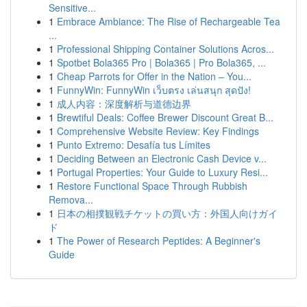
Sensitive...
1
Embrace Ambiance: The Rise of Rechargeable Tea
...
1
Professional Shipping Container Solutions Acros...
1
Spotbet Bola365 Pro | Bola365 | Pro Bola365, ...
1
Cheap Parrots for Offer in the Nation – You...
1
FunnyWin: FunnyWin เว็บตรง เล่นสนุก สุดปัง!
1
成人内容：深度解析与道德边界
1
Brewtiful Deals: Coffee Brewer Discount Great B...
1
Comprehensive Website Review: Key Findings
1
Punto Extremo: Desafía tus Límites
1
Deciding Between an Electronic Cash Device v...
1
Portugal Properties: Your Guide to Luxury Resi...
1
Restore Functional Space Through Rubbish
Remova...
1
日本の相撲観戦チケットの買い方：外国人向けガイ
ド
1
The Power of Research Peptides: A Beginner's
Guide