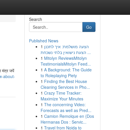
Search
Go
Published News
1
הצעה מושלמת: איך לתכנן
הצעת נישואין בלתי נשכחת ...
1
Mitolyn ReviewsMitolyn
TestimonialsMitolyn Feed...
1
A Background: The Guide
मंत्र जपें
to Roleplaying Piety
w-about-
1
Finding the Best House
Cleaning Services in Pho...
1
Crazy Time Tracker:
Maximize Your Minutes
1
The concerning Video:
Forecasts as well as Pred...
1
Camion Remolque en {Dos
Hermanas Dos : Servic...
1
Travel from Noida to