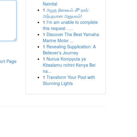
Nainital
1
அழகு நிலையம் JP நகர்:
அற்புதமான அனுபவம்!
1
I'm am unable to complete
this request . ...
1
Discover The Best Yamaha
Marine Motor ...
1
Revealing Supplication: A
Believer's Journey
1
Nunua Kompyuta ya
ort Page
Kitaalamu nchini Kenya Bei
na...
1
Transform Your Pool with
Stunning Lights