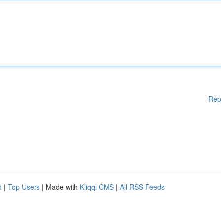
Rep
d
|
Top Users
| Made with
Kliqqi CMS
|
All RSS Feeds