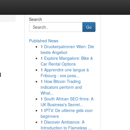
Search
Go
Published News
1
Druckerpatronen Wien: Die
beste Angebot
1
Explore Mangalore: Bike &
Car Rental Options
1
Apprendre une langue à
h
Fribourg : vos poss...
1
How Bitcoin Trading
indicators perform and
What...
1
South African SEO firms: A
UK Business's Secret...
1
IPTV: De ultieme gids voor
beginners
1
Discover Ambiance: A
Introduction to Flameless ...