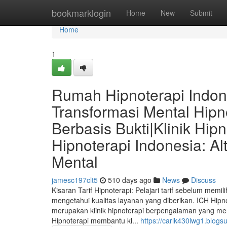
Home
bookmarklogin
Home
New
Submit
Home
1
Rumah Hipnoterapi Indone
Transformasi Mental Hip
Berbasis Bukti|Klinik Hip
Hipnoterapi Indonesia: Alt
Mental
jamesc197clt5
510 days ago
News
Discuss
Kisaran Tarif Hipnoterapi: Pelajari tarif sebelum memi
mengetahui kualitas layanan yang diberikan. ICH Hipn
merupakan klinik hipnoterapi berpengalaman yang men
Hipnoterapi membantu kl...
https://carlk430lwg1.blogs