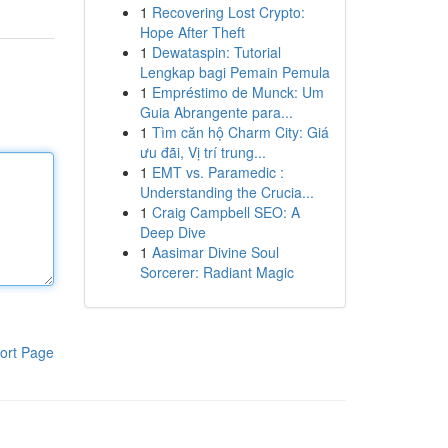
1
Recovering Lost Crypto:
Hope After Theft
1
Dewataspin: Tutorial
Lengkap bagi Pemain Pemula
1
Empréstimo de Munck: Um
Guia Abrangente para...
1
Tìm căn hộ Charm City: Giá
ưu đãi, Vị trí trung...
1
EMT vs. Paramedic :
Understanding the Crucia...
1
Craig Campbell SEO: A
Deep Dive
1
Aasimar Divine Soul
Sorcerer: Radiant Magic
ort Page