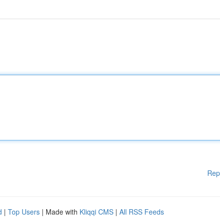
Rep
d
|
Top Users
| Made with
Kliqqi CMS
|
All RSS Feeds