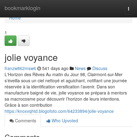
Home
bookmarklogin
Togg
navi
Home
1
jolie voyance
franzw862msw6
541 days ago
News
Discuss
L'Horizon des Rêves Au matin du Jour 98, Clairmont-sur-Mer
s’éveilla sous un ciel nettoyé et aguichant, notifiant une journée
réservée à la identification versification l’avenir. Dans son
manufacture baigné de vie, jolie voyance se prépara à mentors
sa macrocosme pour découvrir l’horizon de leurs intentions.
Grâce à son contribution
https://knoxvqhtd.blogofoto.com/64233894/jolie-voyance
Comments
Who Upvoted
Comments